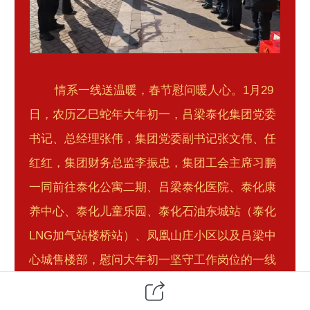
情系一线送温暖，春节慰问暖人心。1月29
日，农历乙巳蛇年大年初一，吕梁泰化集团党委
书记、总经理张伟，集团党委副书记张文伟、任
红红，集团财务总监李振忠，集团工会主席习鹏
一同前往泰化公寓二期、吕梁泰化医院、泰化康
养中心、泰化儿童乐园、泰化石油东城站（泰化
LNG加气站楼桥站）、凤凰山庄小区以及吕梁中
心城售楼部，慰问大年初一坚守工作岗位的一线
职工，向他们送上慰问品，并致以新春问候和美
好祝愿。