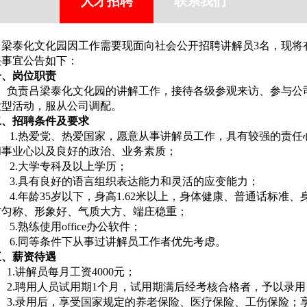
人才招聘
联系我们
吕梁泰化文化园因工作需要现面向社会公开招聘讲解员3名，现将
关事宜公告如下：
一、岗位职责
负责吕梁泰化文化园的讲解工作，接待各级参观来访、参与公
大型活动，服从公司调配。
二、招聘条件及要求
1.热爱党、热爱国家，愿意从事讲解员工作，具有较强的责任
和事业心以及良好的政治、业务素质；
2.大学专科及以上学历；
3.具有良好的语言组织表达能力和灵活的应变能力；
4.年龄35岁以下，身高1.62米以上，身体健康、普通话标准、
材匀称、形象好、气质大方、端庄稳重；
.熟练使用office办公软件；
6.同等条件下从事过讲解员工作者优先考虑。
三、薪资待遇
.讲解员每月工资4000元；
2.聘用人员试用期1个月，试用期满后经考核合格者，予以录用
3.录用后，享受国家规定的养老保险、医疗保险、工伤保险；