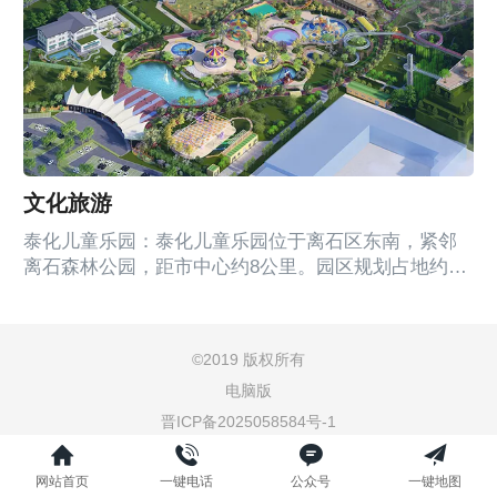
文化旅游
泰化儿童乐园：泰化儿童乐园位于离石区东南，紧邻
离石森林公园，距市中心约8公里。园区规划占地约
120亩，拥有超3000平方米的水域面积，是集休闲观
光、亲子娱乐、动物观赏、科普教育于一体的生态型
儿童主题乐园。儿童乐园项目丰富，主要涵盖三大主
©
2019 版权所有
题：活力动物园、亲子游乐园、缤纷植物园。动物园
电脑版
既有虎、狮、豹等凶猛的野兽，又有骆驼、牦牛、梅
花鹿等食草动物，还有猕猴、阿拉伯佛猴等灵长类动
晋ICP备2025058584号-1
物和蓝...
网站首页
一键电话
公众号
一键地图